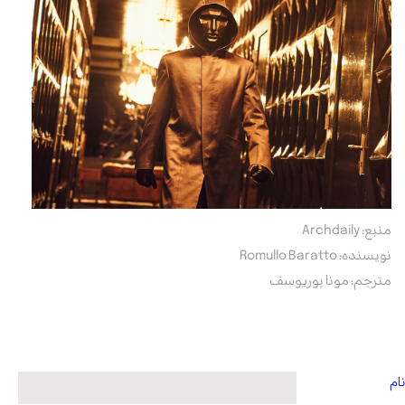
منبع:
Archdaily
نویسنده:
Romullo Baratto
مترجم: مونا پوریوسف
نام