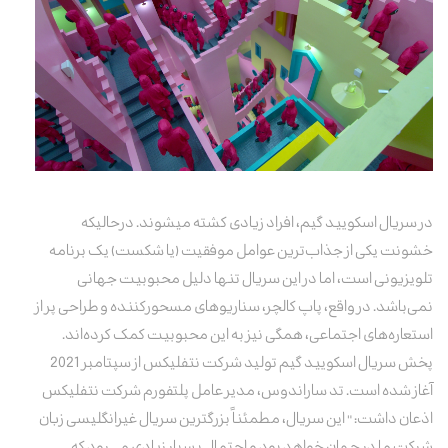
در سریال اسکویید گیم، افراد زیادی کشته میشوند. درحالیکه
خشونت یکی از جذاب‌ترین عوامل موفقیت (یا شکست) یک برنامه
تلویزیونی است، اما در این سریال تنها دلیل محبوبیت جهانی
نمی‌باشد. در واقع، پاپ کالچر، سناریوهای مسحورکننده و طراحی پر از
استعاره‌های اجتماعی، همگی نیز به این محبوبیت کمک کرده‌اند.
پخش سریال اسکویید گیم تولید شرکت
نتفلیکس
از ‌سپتامبر 2021
آغاز شده است.
تد ساراندوس
، مدیر عامل پلتفورم شرکت نتفلیکس
اذعان داشت: " این سریال، مطمئناً بزرگترین سریال غیرانگلیسی زبان
شرکت ما در جهان خواهد بود و احتمال بسیار زیادی می‌رود که