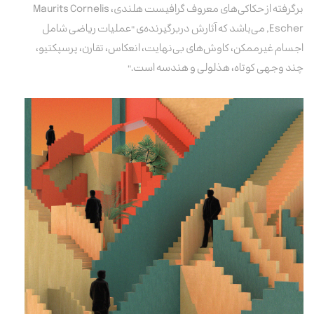
برگرفته از حکاکی‌های معروف گرافیست هلندی، Maurits Cornelis
Escher, می‌باشد که آثارش دربرگیرنده‌ی "
عملیات ریاضی
شامل
اجسام غیرممکن، کاوش‌های بی‌نهایت، انعکاس، تقارن، پرسپکتیو،
چند وجهی کوتاه، هذلولی و هندسه است."