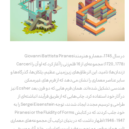
در سال 1745، معمار و هنرمندGiovanni Battista Piranesi
(1720_1778) مجموعه‌ای از 16 قلم‌زنی را آغاز کرد که او آن را Carceri
(زندان‌ها) نامید. این اثر طاق‌های زیرزمینی عظیم، پلکان‌ها، گذرگاه‌ها و
سایر عناصر معماری را نشان می‌دهد که از فرم های غیرممکن
هندسی تشکیل شده‌اند. همان فرم هایی که دو قرن بعد Ecsher نیز
در آثار خود استفاده کرد. چاپ‌هایی که از طریق فرآیند انباشته‌ای از
طراحی و ترسیم مجدد ایجاد شدند، توجه Sergei Eisenstein را به
خود جلب کردند که در کتابش Piranesi or the Fluidity of Forms
1946-1947) اظهار داشت که در بنیان ترکیب آن مجموعه‌های معماری
"این همان «رقص» منحصربه‌فرد است که اساس خلق آثار موسیقی،