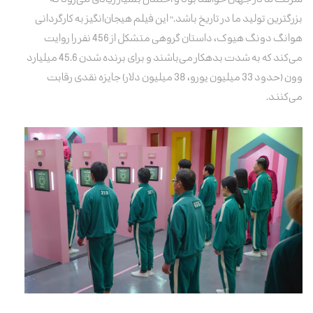
بزرگترین تولید ما در تاریخ باشد." این فیلم هیجان‌انگیز به کارگردانی
هوانگ دونگ هیوک، داستان گروهی متشکل از 456 نفر را روایت
می‌کند که به شدت بدهکار می‌باشند و برای برنده شدن 45.6 میلیارد
وون (حدود 33 میلیون یورو، 38 میلیون دلار) جایزه نقدی رقابت
می‌کنند.