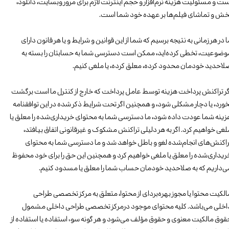
‬است‭ ‬و‭ ‬مسئولیت‭ ‬هزینه‭ ‬نرم‌افزار‭ ‬و‭ ‬حجم‭ ‬اینترنت‭ ‬لازم‭ ‬برای‭ ‬مرور‭ ‬وبسایت،‭ ‬دانلود‭ ‬،‭
‬پخش‭ ‬و‭ ‬تماشای‭ ‬فیلم‌ها‭ ‬بر عهده خود شما است.
‬صلاحدید‭ ‬خودمان‭ ‬محدود‭ ‬کرده،‭ ‬معلق‭ ‬کرده،‭ یا ملغی کنیم.
‬می‌داریم‭ ‬که‭ ‬به‭ ‬صلاحدید‭ ‬خودمان‭ ‬حساب‭ ‬شما‭ ‬را‭ معلق یا مسدود کنیم.
‬مالکیت‭ ‬محتوا‭ ‬یا‭ ‬مجوز‭ ‬بهره‌بردای‭ ‬از‭ ‬محتوا،‭ ‬متعلق‭ ‬به‭ ‬‬مرکز تخصصی طراحی