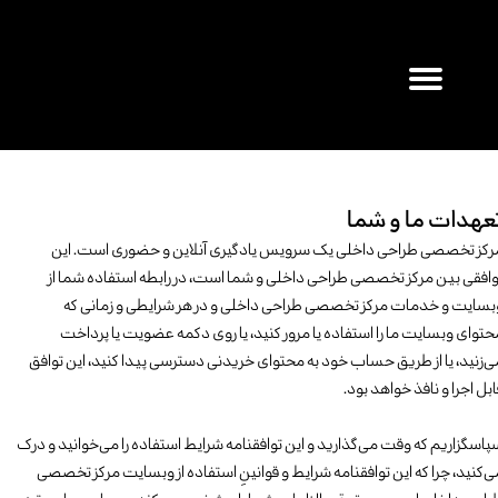
۰
عهدات ما و شما
‬قابل‭ ‬اجرا‭ ‬و نافذ خواهد بود.
‬می‌کنید،‭ ‬چرا‭ ‬که‭ ‬این‭ ‬توافقنامه‭ ‬شرایط‭ ‬و‭ ‬قوانینِ‭ ‬استفاده‭ ‬از‭ ‬وبسایت مرکز تخصصی