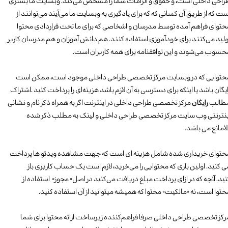
‬محسوب‭ ‬می‌شوند‭ ‬و‭ ‬این‭ ‬توافقنامه‭ ‬برای‭ همه کاربران است.
‬مطالب 
رایگان
‬بلامانع‭ ‬می باشد.
‬محتوا‭ ‬است،‭ ‬نه‭ ‬‮«مالکیت»‬‭ ‬محتوا که همیشه میتوانید از آن استفاده کنید.