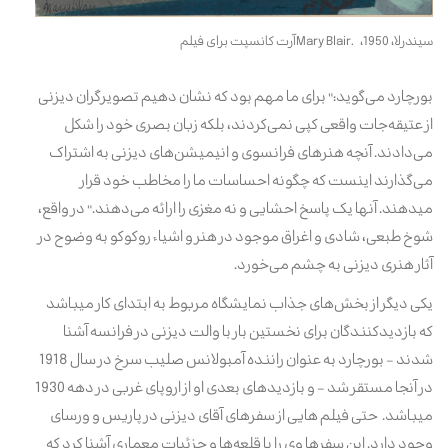
سیندرلا، 1950،
Mary Blair.
آرت کانسپت برای فیلم
بورچارد می‌گوید:" برای ما مهم بود که نشان دهیم تصویرگران دیزنی
از عتیقه‌جات واقعی کپی نمی‌کردند، بلکه زبان بصری خود را شکل
می‌دادند. آنچه هنرهای فرانسوی و انیمیشن‌های دیزنی به اشتراک
می‌گذارند اینست که چگونه احساسات ما را مخاطب خود قرار
میدهند. آنها یک پاسخ احشایی و نه مغزی را ارائه می
دهند." در واقع،
شوخ طبعی، شادی و اغراق موجود در هنر و اشیاء روکوکو به وضوح در
آثار هنری دیزنی به چشم می‌خورد.
یکی دیگر از بخش‌های جذاب نمایشگاه مربوط به ابتدای کار میباشد
که بازدیدکنندگان برای نخستین بار با والت دیزنی در فرانسه آشنا
شدند - بورچارد به عنوان راننده آمبولانس صلیب سرخ در سال 1918
در آنجا مستقر شد - و بازدیدهای بعدی او از اروپای غربی در دهه 1930
میباشد. حتی فیلم هایی از سفرهای آقای دیزنی در پاریس و ورسای
وجود دارد. این سفرها وی را با قلعه‌ها و جزئیات معماری آشنا کرد که