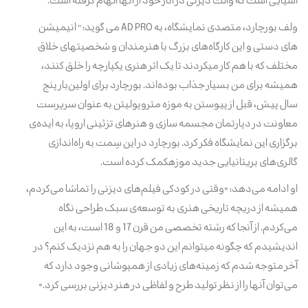
اشیایی است که والت دیزنی در آثار خود از آنها الهام گرفته است.
ولف بورچارد، متصدی نمایشگاه، به
AD PRO
می گوید: " انیمیشن
های دستی و این کارگاه‌های بزرگ با هنرمندان و شخصیتهای خلاق
مختلف که با هم کار میکردند تا یک اثر هنری یکپارچه را خلق کنند،
همیشه برای من بسیار جذاب بوده‌اند. بورچارد برای اولین‌بار پنج
سال پیش، قبل از پیوستن به موزه متروپولیتن به عنوان سرپرست
معاونت در دپارتمان مجسمه سازی و هنرهای تزئینی اروپا، به ایده‌ی
برگزاری این نمایشگاه فکر کرد. بورچارد در این سِمت به راه‌اندازی
گالری‌های بریتانیایی جدید موزهکمک کرده است.
ا
و ادامه می‌دهد: «وقتی در کودکی فیلم‌های دیزنی را تماشا می‌کردم،
همیشه از دریچه تاریخی هنری به توسعه‌ی سبک طراحی نگاه
می‌کردم. از آنجا که رشته تخصصی من قرن 17 و 18 است، به این
اندیشیدم که چگونه میتوانم این دو جهان را به هم نزدیک کنم؟ در
آخر متوجه شدم که زمینه‌های زیادی از همپوشانی وجود دارد که
می‌توان آنها را از نظر تولید طرح و لفاظی در هنر دیزنی بررسی کرد.»