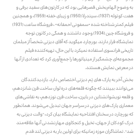
به وضوح الهام‌بخش قصرهایی بود که در کارتون‌های سفید برفی و
هفت کوتوله (1937)، سیندرلا (1950) و زیبای خفته (1959)، و همچنین
فیلم کمتر شناخته شده «سمفونی احمقانه» ،
فروشگاه ساعت
(1931)
و
فروشگاه چین
(1934) وجود داشتند و همگی در کانون توجه
نمایشگاه قرار دارند. بورچارد میگوید که آقای دیزنی شخصاً از مبلمان
تاریخی فرانسوی استفاده نمیکرد با این حال، تهیه‌کننده فیلم
مجموعه‌ای چشمگیر از مینیاتورها را جمع‌آوری کرد که تعدادی از آنها
در معرض نمایش هستند.
بخش آخر به پارک های تِم دیزنی اختصاص دارد. بازدیدکنندگان
می‌توانند ببینند که چگونه قلعه‌های دره لوار، ساخت قرن شانزدهم،
و قلعه نویشوانشتاین در بایرن، ساخت قرن نوزدهم، به نقاشی‌های
معماری پارک‌های دیزنی در سراسر جهان تبدیل می‌شوند. همانطور
که بورچارد در سخنان افتتاحیه نمایشگاه بیان کرد، "والت دیزنی به
درک کودکان از جهان، تخیل و کنجکاوی مهارنشدنی آنها علاقه‌مند
شد". تماشاگران موزه زمانیکه برای اولین بار به دیزنی لند قدم