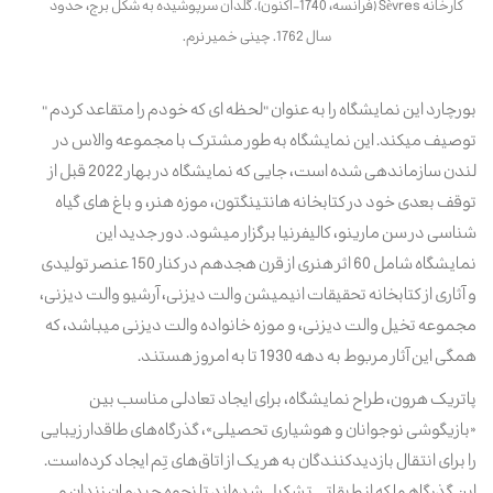
کارخانه
Sèvres (
فرانسه، 1740
–
اکنون). گلدان سرپوشیده به شکل برج، حدود
سال 1762. چینی خمیر نرم.
بورچارد این نمایشگاه را به عنوان "لحظه ای که خودم را متقاعد کردم "
توصیف میکند. این نمایشگاه به طور مشترک با مجموعه والاس در
لندن سازماندهی شده است، جایی که نمایشگاه در بهار 2022 قبل از
توقف بعدی خود در کتابخانه هانتینگتون، موزه هنر، و باغ های گیاه
شناسی در سن مارینو، کالیفرنیا برگزار میشود. دور جدید این
نمایشگاه شامل 60 اثر هنری از قرن هجدهم در کنار 150 عنصر تولیدی
و آثاری از کتابخانه تحقیقات انیمیشن والت دیزنی، آرشیو والت دیزنی،
مجموعه تخیل والت دیزنی، و موزه خانواده والت دیزنی میباشد، که
همگی این آثار مربوط به دهه 1930 تا به امروز هستند.
پاتریک هرون، طراح نمایشگاه، برای ایجاد تعادلی مناسب بین
«بازیگوشی نوجوانان و هوشیاری تحصیلی»، گذرگاه‌های طاقدار زیبایی
را برای انتقال بازدیدکنندگان به هر یک از اتاق‌های تِم ایجاد کرده‌است.
این گذرگاهها که از طبقاتی تشکیل شده‌اند تا نحوه چیدمان زندان‌ و