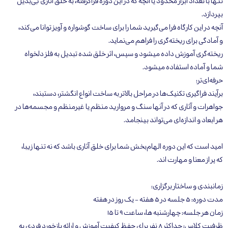
تنها با تعداد ابزار محدود یا آنچه که در این دوره فراگرفته، به خلق آثاری بی‌بدیل
بپردازد.
آنچه در این کارگاه فرا می‌گیرید شما را برای ساخت گوشواره و آویز توانا می‌کند،
و آمادگی برای ریخته‌گری را فراهم می‌نماید.
ریخته‌گری آموزش داده میشود و سپس، اثر خلق شده تبدیل به فلز دلخواه
شما و آماده استفاده میشود.
حرفه‌ای‌تر:
برآیند فراگیری تکنیک‌ها در مراحل بالاتر به ساخت انواع انگشتر، دستبند،
جواهرات و آثاری که در آنها سنگ و مروارید منظم یا غیرمنظم و مجسمه‌ها در
هر ابعاد و اندازه‌ای می‌تواند بینجامد.
امید است که این دوره الهام‌بخش شما برای خلق آثاری باشد که نه تنها زیبا،
که پر از معنا و مهارت اند.
زمانبندی و ساختار برگزاری:
مدت دوره: ۵ جلسه در ۵ هفته - یک روز در هفته
زمان هر جلسه: چهارشنبه ها، ساعت ۹ تا ۱۵
ظرفیت کلاس: حداکثر ۸ نفر برای حفظ کیفیت آموزش و ارائه بازخورد فردی به