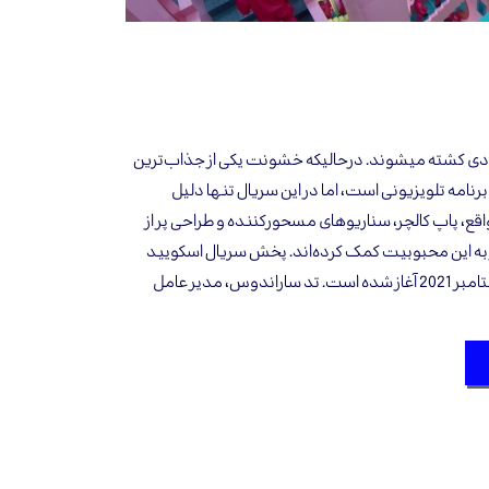
یادی کشته میشوند. درحالیکه خشونت یکی از جذاب‌ترین
مه تلویزیونی است، اما در این سریال تنها دلیل
ع، پاپ کالچر، سناریوهای مسحورکننده و طراحی پر از
 به این محبوبیت کمک کرده‌اند. پخش سریال اسکویید
گیم تولید شرکت نتفلیکس از ‌سپتامبر 2021 آغاز شده است. تد ساراندوس، مدیر عامل