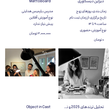
دیزاین دیسکاوری
MattoBoard
زمان بندی
:
روزهای زوج
مدرس
:
پارميس هدايتى
تاریخ برگزاری
:
از زمان ثبت نام
نوع آموزش
:
آفلاین
ساعت
:
۹ تا ۱۴
پیش نیاز
:
ندارد
نوع آموزش
:
حضوری
۳,۰۰۰,۰۰۰ تومان
۰ تومان
تحلیل ترندهای 2025 و نگاهی به روند های نوظهور 2026 در آثار طراحان برجسته جهان
Object in Cast